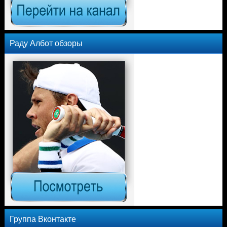
Раду Албот обзоры
Группа Вконтакте