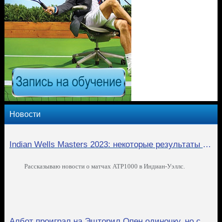
Новости
Indian Wells Masters 2023: некоторые результаты матчей
Рассказываю новости о матчах ATP1000 в Индиан-Уэллс.
Албот проиграл на Эшторил Опен одиночку, но смог выиграть пару