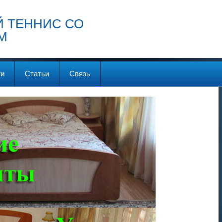
 ТЕННИС СО
М
ги
Статьи
Связь