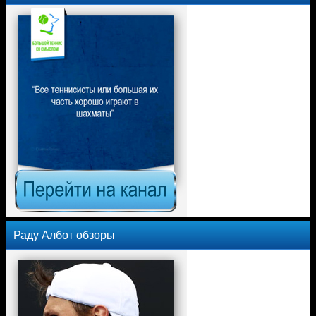
Раду Албот обзоры