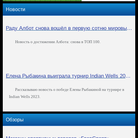
Новости
Раду Албот снова вошёл в первую сотню мировых теннисистов!
Новость о достижении Албота: снова в ТОП 100.
Елена Рыбакина выиграла турнир Indian Wells 2023!
Рассказываю новость о победе Елены Рыбакиной на турнире в
Indian Wells 2023.
Обзоры