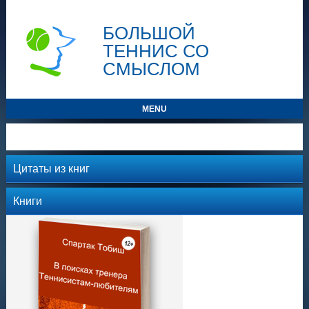
БОЛЬШОЙ
ТЕННИС СО
СМЫСЛОМ
MENU
Цитаты из книг
Книги