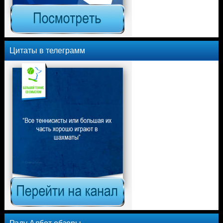
Цитаты в телеграмм
Раду Албот обзоры