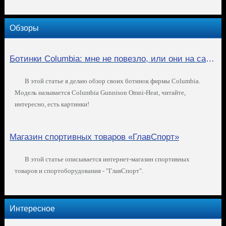
Обзоры
Ботинки Columbia: мне не повезло, или они на самом деле такие плохие?
В этой статье я делаю обзор своих ботинок фирмы Columbia.
Модель называется Columbia Gunnison Omni-Heat, читайте,
интересно, есть картинки!
Магазин спортивных товаров «ГлавСпорт»
В этой статье описывается интернет-магазин спортивных
товаров и спортоборудования - "ГлавСпорт".
Интересное