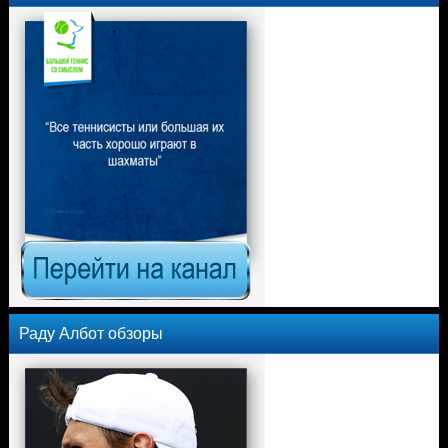
Раду Албот обзоры