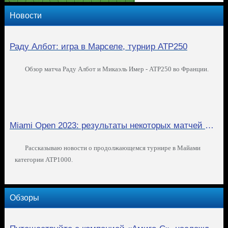
Новости
Раду Албот: игра в Марселе, турнир ATP250
Обзор матча Раду Албот и Микаэль Имер - ATP250 во Франции.
Miami Open 2023: результаты некоторых матчей мужской сетки
Рассказываю новости о продолжающемся турнире в Майами
категории ATP1000.
Обзоры