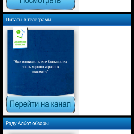
Цитаты в телеграмм
Раду Албот обзоры