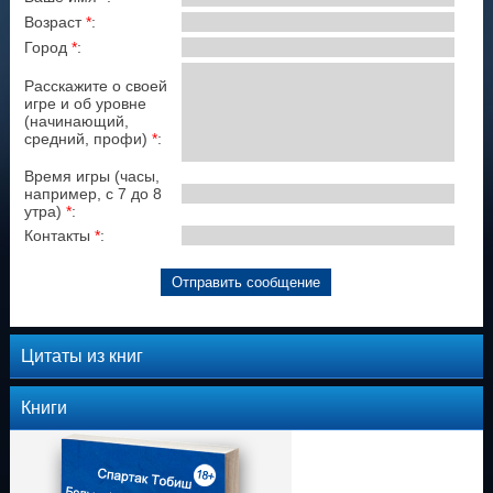
Возраст
*
:
Город
*
:
Расскажите о своей
игре и об уровне
(начинающий,
средний, профи)
*
:
Время игры (часы,
например, с 7 до 8
утра)
*
:
Контакты
*
:
Цитаты из книг
Книги