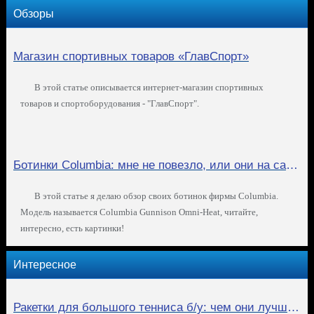
Обзоры
Магазин спортивных товаров «ГлавСпорт»
В этой статье описывается интернет-магазин спортивных
товаров и спортоборудования - "ГлавСпорт".
Ботинки Columbia: мне не повезло, или они на самом деле такие плохие?
В этой статье я делаю обзор своих ботинок фирмы Columbia.
Модель называется Columbia Gunnison Omni-Heat, читайте,
интересно, есть картинки!
Интересное
Ракетки для большого тенниса б/у: чем они лучше новых?