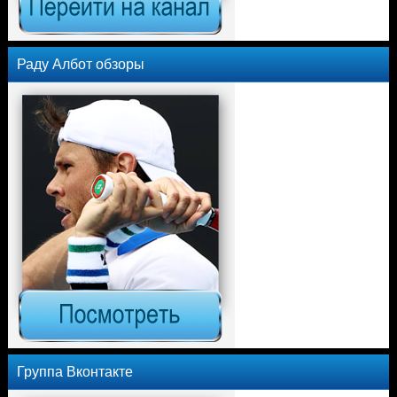
Раду Албот обзоры
Группа Вконтакте