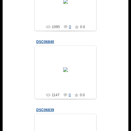
Altair
1095
0
0.0
DSC06840
04.02.2014
Altair
1147
0
0.0
DSC06839