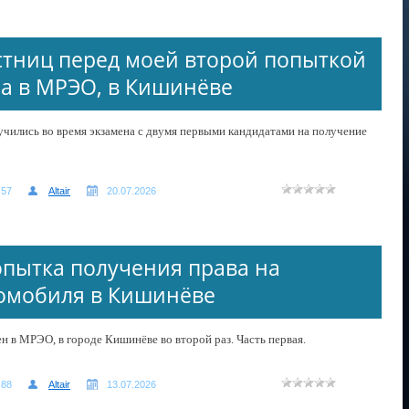
стниц перед моей второй попыткой
на в МРЭО, в Кишинёве
лучились во время экзамена с двумя первыми кандидатами на получение
57
Altair
20.07.2026
опытка получения права на
омобиля в Кишинёве
ен в МРЭО, в городе Кишинёве во второй раз. Часть первая.
88
Altair
13.07.2026