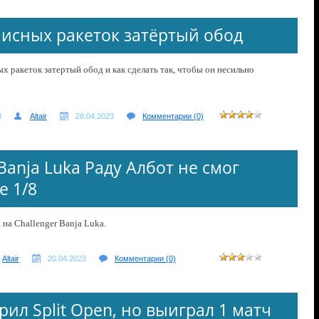
нисных ракеток затёртый обод
х ракеток затертый обод и как сделать так, чтобы он несильно
8
Altair
28.04.2023
Комментарии (0)
Banja Luka Раду Албот не смог
е 1/8
на Challenger Banja Luka.
Altair
20.04.2023
Комментарии (0)
рил Split Open, но выиграл 1 матч