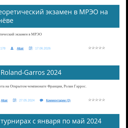
теоретический экзамен в МРЭО на
нёве
ритический экзамен в МРЭО
178
Altair
17.06.2026
 Roland-Garros 2024
ота на Открытом чемпионате Франции, Ролан Гаррос.
Altair
27.05.2024
Комментарии (0)
 турнирах с января по май 2024