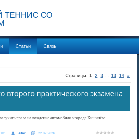
 ТЕННИС СО
М
ги
Статьи
Связь
Страницы
:
1
2
3
...
13
14
»
о второго практического экзамена
получить права на вождение автомобиля в городе Кишинёве.
101
Altair
22.07.2026