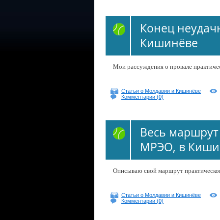
Конец неудачн
Кишинёве
Мои рассуждения о провале практиче
Статьи о Молдавии и Кишинёве
Комментарии (0)
Весь маршрут 
МРЭО, в Киши
Описываю свой маршрут практического
Статьи о Молдавии и Кишинёве
Комментарии (0)