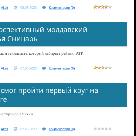
Altair
09.05.2023
Комментарии (0)
рспективный молдавский
ья Сницарь
ком теннисисте, который набирает рейтинг ATP.
Altair
07.05.2023
Комментарии (0)
 смог пройти первый круг на
ге
на турнире в Чехии.
Altair
02.05.2023
Комментарии (0)