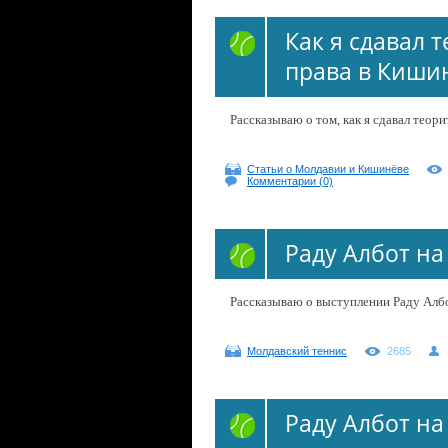
Как я сдавал 
права в Киши
Рассказываю о том, как я сдавал тео
Статьи о Молдавии и Кишинёве
Комментарии (0)
Раду Албот на
Рассказываю о выступлении Раду Алб
Молдавский теннис
2685
Раду Албот на