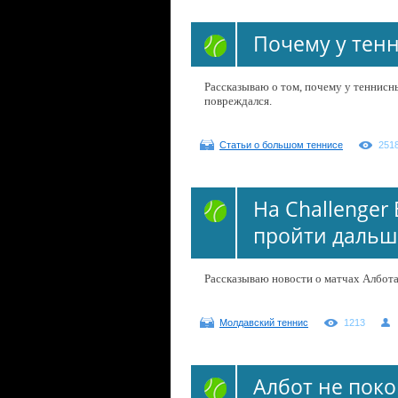
Почему у тен
Рассказываю о том, почему у теннисны
повреждался.
Статьи о большом теннисе
251
На Challenger 
пройти дальш
Рассказываю новости о матчах Албота 
Молдавский теннис
1213
Албот не поко