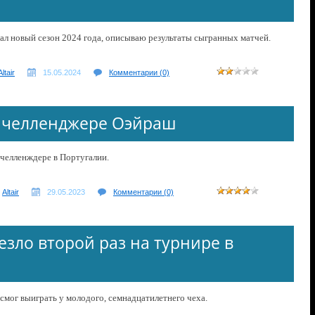
чал новый сезон 2024 года, описываю результаты сыгранных матчей.
Altair
15.05.2024
Комментарии (0)
а челленджере Оэйраш
 челленждере в Португалии.
Altair
29.05.2023
Комментарии (0)
езло второй раз на турнире в
 смог выиграть у молодого, семнадцатилетнего чеха.