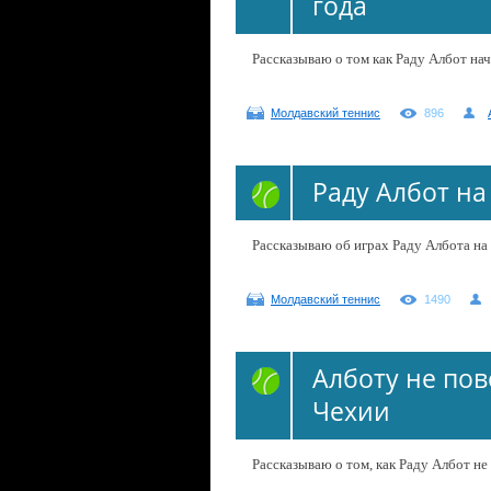
года
Рассказываю о том как Раду Албот на
Молдавский теннис
896
Раду Албот н
Рассказываю об играх Раду Албота на
Молдавский теннис
1490
Алботу не пов
Чехии
Рассказываю о том, как Раду Албот не