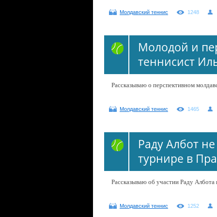
Молдавский теннис
1248
Молодой и пе
теннисист Ил
Рассказываю о перспективном молдавс
Молдавский теннис
1465
Раду Албот не
турнире в Пра
Рассказываю об участии Раду Албота 
Молдавский теннис
1252